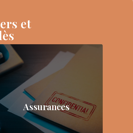
ers et
lès
Assurances