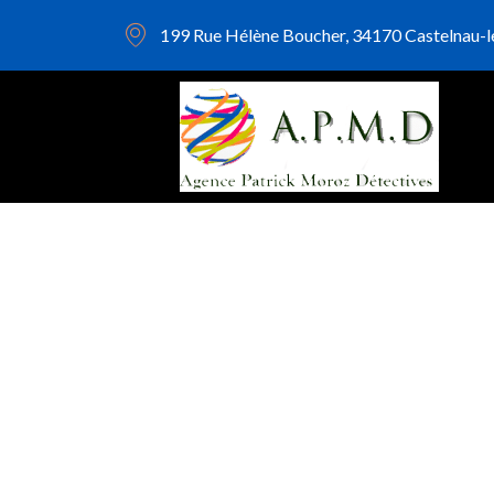
contenu
principal
199 Rue Hélène Boucher, 34170 Castelnau-l
Fraude entrepr