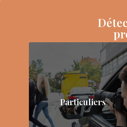
Détec
pr
Particuliers