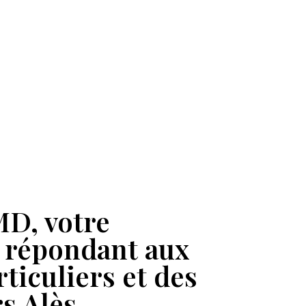
D, votre
é répondant aux
ticuliers et des
rs Alès