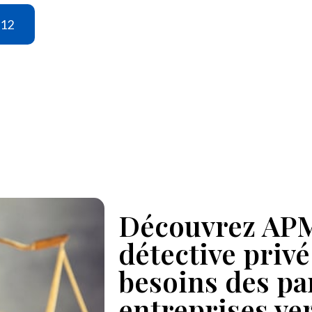
 12
Découvrez APM
détective priv
besoins des par
entreprises ve