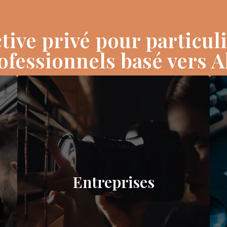
tive privé pour particuli
ofessionnels basé vers A
Entreprises