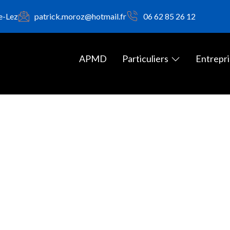
e-Lez
patrick.moroz@hotmail.fr
06 62 85 26 12
APMD
Particuliers
Entrepri
ise / Alès