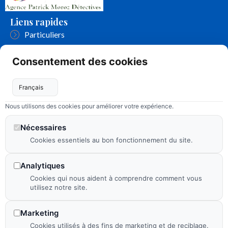
Liens rapides
Particuliers
Entreprises
Consentement des cookies
Assurance
FAQ
Nous utilisons des cookies pour améliorer votre expérience.
Contact
Nécessaires
Cookies essentiels au bon fonctionnement du site.
Page utile
Mentions légales
Analytiques
Cookies qui nous aident à comprendre comment vous
Politique de confidentialité
utilisez notre site.
Plan de site
Marketing
Flux RSS
Cookies utilisés à des fins de marketing et de reciblage.