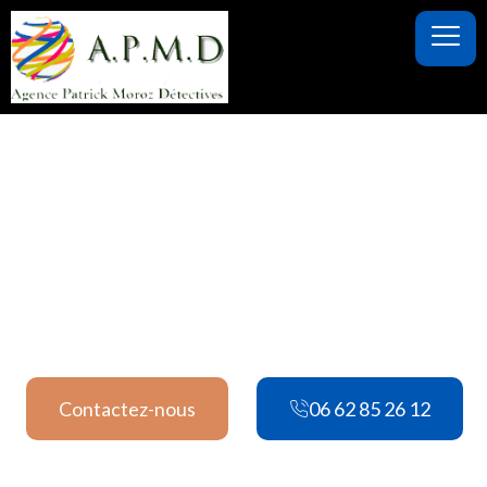
contenu
principal
Fraude assurance / Lunel
Contactez-nous
06 62 85 26 12